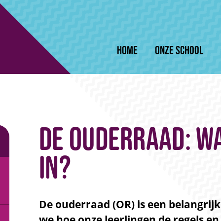
Home
Onze school
De ouderraad: w
in?
De ouderraad (OR) is een belangrij
we hoe onze leerlingen de regels en