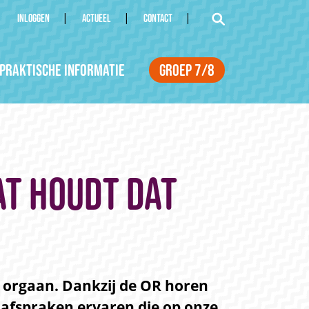
INLOGGEN
ACTUEEL
CONTACT
Praktische informatie
Groep 7/8
at houdt dat
k orgaan. Dankzij de OR horen
 afspraken ervaren die op onze