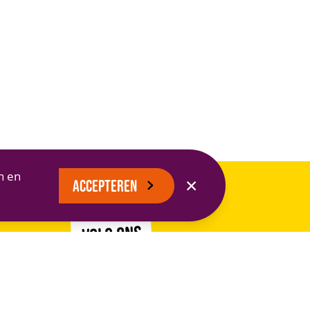
n en
✕
ACCEPTEREN
VOLG ONS
EN BLIJF OP DE HOOGTE