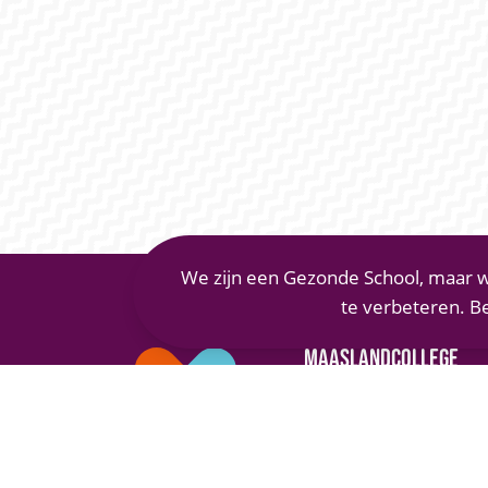
We zijn een Gezonde School, maar w
te verbeteren. B
MAASLANDCOLLEGE
Vianenstraat 1
5342 AJ Oss
(0412) 66 70 70