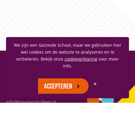
We zijn een Gezonde School, maar we gebruiken hier
wel cookies om de website te analyseren en te
verbeteren. Bekijk onze
cookieverklaring
voor meer
info.
MAASLANDCOLLEGE
Vianenstraat 1
✕
ACCEPTEREN
5342 AJ Oss
(0412) 66 70 70
info@maaslandcollege.nl