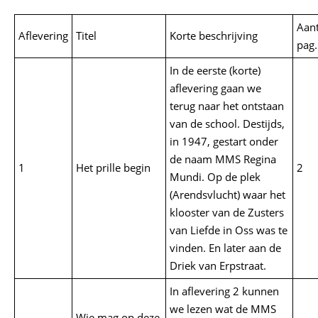
Aant
Aflevering
Titel
Korte beschrijving
pag.
In de eerste (korte)
aflevering gaan we
terug naar het ontstaan
van de school. Destijds,
in 1947, gestart onder
de naam MMS Regina
1
Het prille begin
2
Mundi. Op de plek
(Arendsvlucht) waar het
klooster van de Zusters
van Liefde in Oss was te
vinden. En later aan de
Driek van Erpstraat.
In aflevering 2 kunnen
we lezen wat de MMS
Wie mag op deze