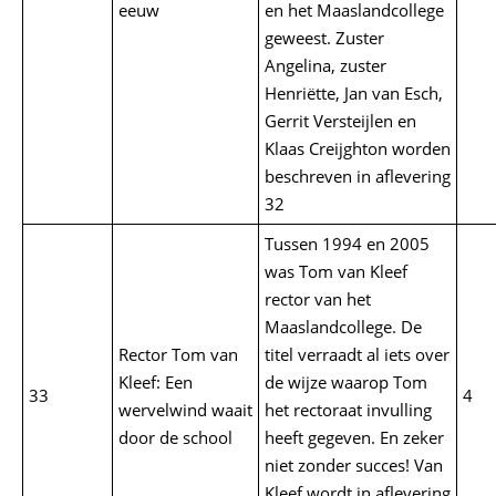
eeuw
en het Maaslandcollege
geweest. Zuster
Angelina, zuster
Henriëtte, Jan van Esch,
Gerrit Versteijlen en
Klaas Creijghton worden
beschreven in aflevering
32
Tussen 1994 en 2005
was Tom van Kleef
rector van het
Maaslandcollege. De
Rector Tom van
titel verraadt al iets over
Kleef: Een
de wijze waarop Tom
33
4
wervelwind waait
het rectoraat invulling
door de school
heeft gegeven. En zeker
niet zonder succes! Van
Kleef wordt in aflevering