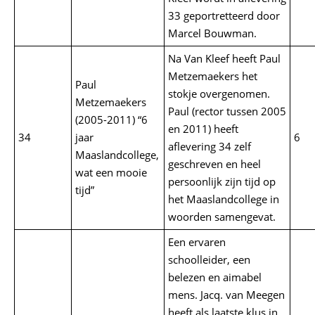
33 geportretteerd door
Marcel Bouwman.
Na Van Kleef heeft Paul
Metzemaekers het
Paul
stokje overgenomen.
Metzemaekers
Paul (rector tussen 2005
(2005-2011) “6
en 2011) heeft
34
jaar
6
aflevering 34 zelf
Maaslandcollege,
geschreven en heel
wat een mooie
persoonlijk zijn tijd op
tijd”
het Maaslandcollege in
woorden samengevat.
Een ervaren
schoolleider, een
belezen en aimabel
mens. Jacq. van Meegen
heeft als laatste klus in