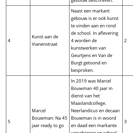
Naast een markant
gebouw is er ook kunst
te vinden aan en rond
de school. In aflevering
Kunst aan de
4
4 worden de
2
Vianenstraat
kunstwerken van
Geurtjens en Van de
Burgt getoond en
besproken.
In 2019 was Marcel
Bouwman 40 jaar in
dienst van het
Maaslandcollege.
Marcel
Neerlandicus en decaan
Bouwman: Na 45
Bouwman is in woord
5
3
jaar ready to go
en daad een markante
….
verschijning op school.