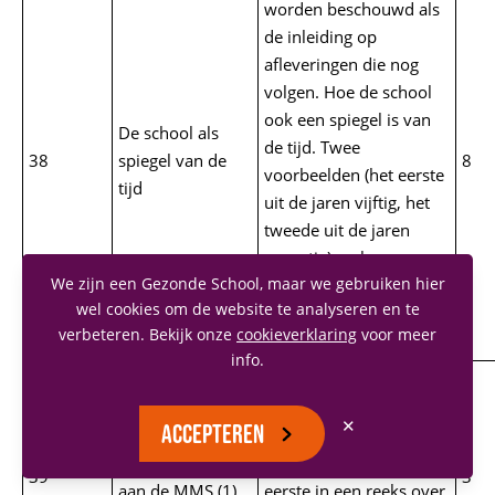
worden beschouwd als
de inleiding op
afleveringen die nog
volgen. Hoe de school
ook een spiegel is van
De school als
de tijd. Twee
38
spiegel van de
8
voorbeelden (het eerste
tijd
uit de jaren vijftig, het
tweede uit de jaren
zeventig) maken
We zijn een Gezonde School, maar we gebruiken hier
treffend duidelijk hoe
wel cookies om de website te analyseren en te
school en samenleving
verbeteren. Bekijk onze
cookieverklaring
voor meer
in elkaar grijpen.
info.
Guus van Balveren
komt in 1948 op MMS
✕
ACCEPTEREN
Regina Mundi. In
Herinneringen
aflevering 49 is zij de
39
3
aan de MMS (1)
eerste in een reeks over