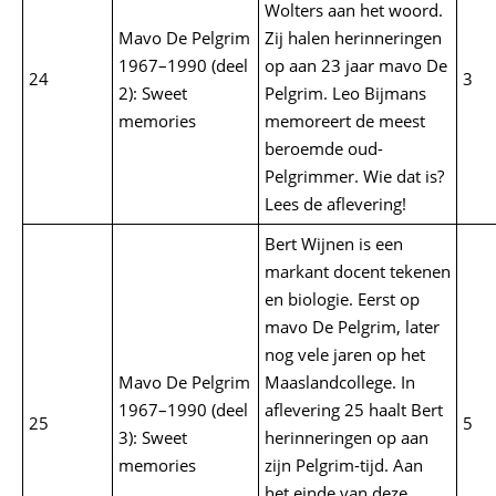
Wolters aan het woord.
Mavo De Pelgrim
Zij halen herinneringen
1967–1990 (deel
op aan 23 jaar mavo De
24
3
2): Sweet
Pelgrim. Leo Bijmans
memories
memoreert de meest
beroemde oud-
Pelgrimmer. Wie dat is?
Lees de aflevering!
Bert Wijnen is een
markant docent tekenen
en biologie. Eerst op
mavo De Pelgrim, later
nog vele jaren op het
Mavo De Pelgrim
Maaslandcollege. In
1967–1990 (deel
aflevering 25 haalt Bert
25
5
3): Sweet
herinneringen op aan
memories
zijn Pelgrim-tijd. Aan
het einde van deze