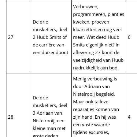
Verbouwen,
programmeren, plantjes
De drie
kweken, proeven
musketiers, deel
klaarzetten en nog veel
27
2 Huub Smits of
meer. Wat deed Huub
6
de carrière van
Smits eigenlijk niet? In
een duizendpoot
aflevering 27 komt de
veelzijdigheid van Huub
nadrukkelijk aan bod.
Menig verbouwing is
door Adriaan van
Nistelrooij begeleid.
De drie
Maar ook talloze
musketiers, deel
reparaties komen van
3 Adriaan van
28
zijn hand. En hij was
4
Nistelrooij, een
een vaste waarde
kleine man met
tijdens excursies,
grote daden