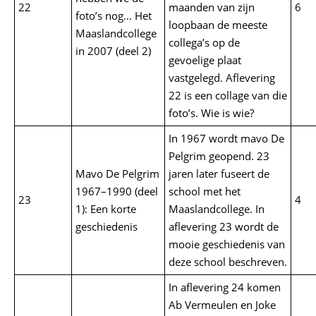
22
maanden van zijn
6
foto’s nog… Het
loopbaan de meeste
Maaslandcollege
collega’s op de
in 2007 (deel 2)
gevoelige plaat
vastgelegd. Aflevering
22 is een collage van die
foto’s. Wie is wie?
In 1967 wordt mavo De
Pelgrim geopend. 23
Mavo De Pelgrim
jaren later fuseert de
1967–1990 (deel
school met het
23
4
1): Een korte
Maaslandcollege. In
geschiedenis
aflevering 23 wordt de
mooie geschiedenis van
deze school beschreven.
In aflevering 24 komen
Ab Vermeulen en Joke