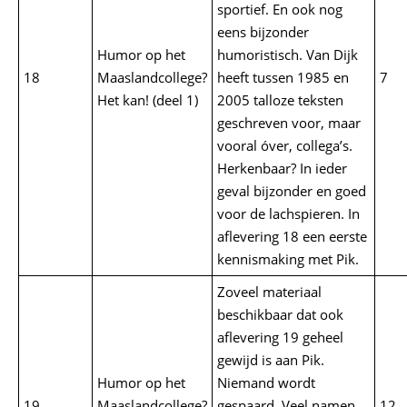
sportief. En ook nog
eens bijzonder
Humor op het
humoristisch. Van Dijk
18
Maaslandcollege?
heeft tussen 1985 en
7
Het kan! (deel 1)
2005 talloze teksten
geschreven voor, maar
vooral óver, collega’s.
Herkenbaar? In ieder
geval bijzonder en goed
voor de lachspieren. In
aflevering 18 een eerste
kennismaking met Pik.
Zoveel materiaal
beschikbaar dat ook
aflevering 19 geheel
gewijd is aan Pik.
Humor op het
Niemand wordt
19
Maaslandcollege?
gespaard. Veel namen
12