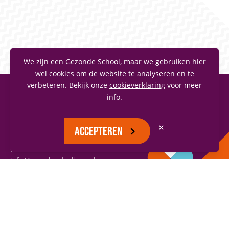
We zijn een Gezonde School, maar we gebruiken hier
wel cookies om de website te analyseren en te
verbeteren. Bekijk onze
cookieverklaring
voor meer
info.
MAASLANDCOLLEGE
Vianenstraat 1
✕
ACCEPTEREN
5342 AJ Oss
(0412) 66 70 70
info@maaslandcollege.nl