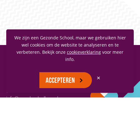
We zijn een Gezonde School, maar we gebruiken hier
wel cookies om de website te analyseren en te
verbeteren. Bekijk onze
cookieverklaring
voor meer
info.
MAASLANDCOLLEGE
Vianenstraat 1
✕
ACCEPTEREN
5342 AJ Oss
(0412) 66 70 70
info@maaslandcollege.nl