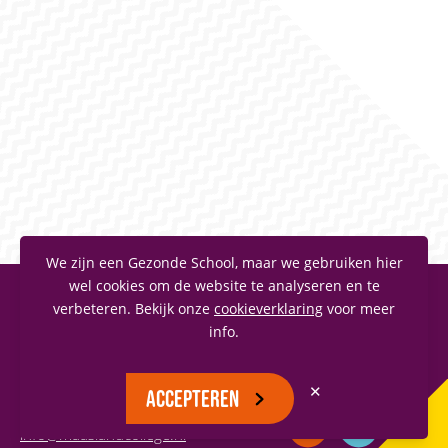
We zijn een Gezonde School, maar we gebruiken hier
wel cookies om de website te analyseren en te
verbeteren. Bekijk onze
cookieverklaring
voor meer
MAASLANDCOLLEGE
info.
Vianenstraat 1
5342 AJ Oss
✕
ACCEPTEREN
(0412) 66 70 70
info@maaslandcollege.nl