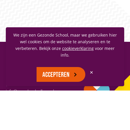
We zijn een Gezonde School, maar we gebruiken hier
wel cookies om de website te analyseren en te
verbeteren. Bekijk onze
cookieverklaring
voor meer
info.
MAASLANDCOLLEGE
Vianenstraat 1
✕
ACCEPTEREN
5342 AJ Oss
(0412) 66 70 70
info@maaslandcollege.nl