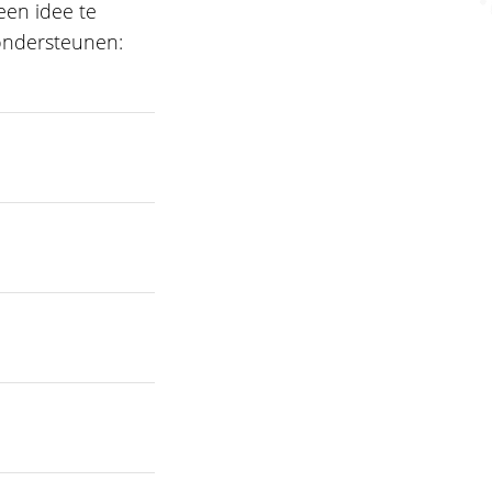
een idee te
ondersteunen:
t op een toets? Of
r jou. We
ning. Ook helpen
f taal? Dan
 van docenten,
t je precies de
. Hoe we dat
en bekijken we
ar graag bij.