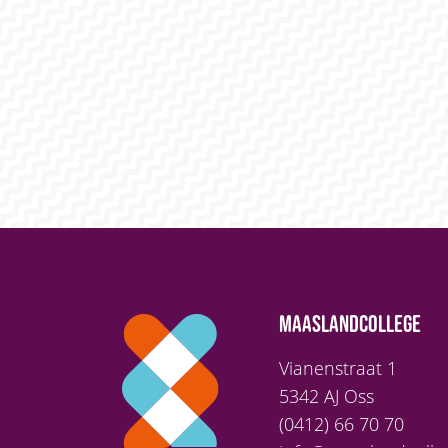
MAASLANDCOLLEGE
Vianenstraat 1
5342 AJ Oss
(0412) 66 70 70