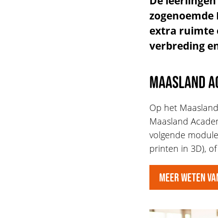
De leerlingen
zogenoemde M
extra ruimte
verbreding en
Maasland A
Op het Maaslandc
Maasland Academy
volgende module
printen in 3D), o
MEER WETEN VA