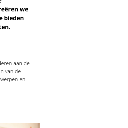
e
reëren we
e bieden
ten.
uderen aan de
en van de
twerpen en