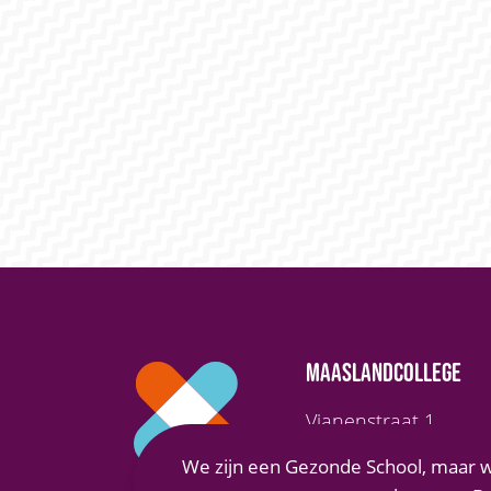
MAASLANDCOLLEGE
Vianenstraat 1
5342 AJ Oss
We zijn een Gezonde School, maar w
(0412) 66 70 70