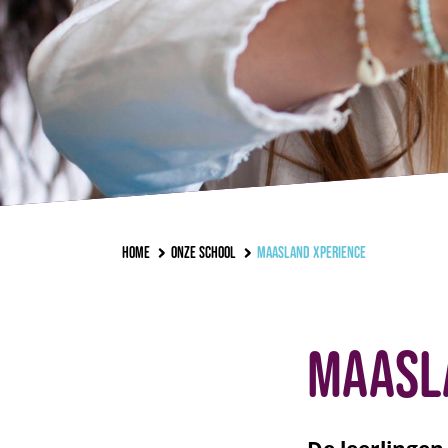
Home
Onze school
Maasland Xperience
Maasl