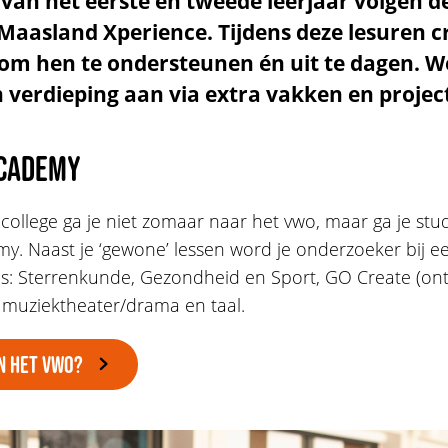
 van het eerste en tweede leerjaar volgen d
aasland Xperience. Tijdens deze lesuren c
 om hen te ondersteunen én uit te dagen. W
 verdieping aan via extra vakken en projec
cademy
ollege ga je niet zomaar naar het vwo, maar ga je st
. Naast je ‘gewone’ lessen word je onderzoeker bij e
s: Sterrenkunde, Gezondheid en Sport, GO Create (on
f muziektheater/drama en taal.
N HET VWO?