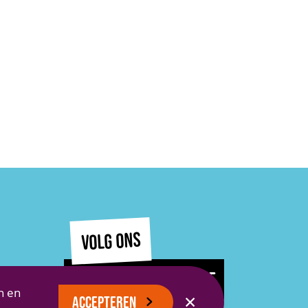
VOLG ONS
EN BLIJF OP DE HOOGTE
n en
✕
ACCEPTEREN