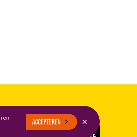
VOLG ONS
n en
✕
ACCEPTEREN
EN BLIJF OP DE HOOGTE