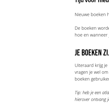
Tijd voor nie
Nieuwe boeken hoe
De boeken worden 
hoe en wanneer j
Je boeken zi
Uiteraard krijg j
vragen je wel om 
boeken gebruike
Tip: heb je een at
hierover ontvang j