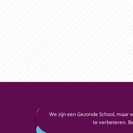
MAASLANDCOLLEGE
We zijn een Gezonde School, maar w
te verbeteren. B
Vianenstraat 1
5342 AJ Oss