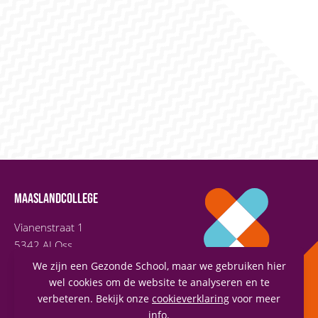
MAASLANDCOLLEGE
Vianenstraat 1
5342 AJ Oss
(0412) 66 70 70
We zijn een Gezonde School, maar we gebruiken hier
info@maaslandcollege.nl
wel cookies om de website te analyseren en te
verbeteren. Bekijk onze
cookieverklaring
voor meer
info.