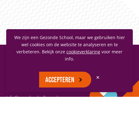
We zijn een Gezonde School, maar we gebruiken hier
wel cookies om de website te analyseren en te
verbeteren. Bekijk onze
cookieverklaring
voor meer
info.
MAASLANDCOLLEGE
Vianenstraat 1
✕
ACCEPTEREN
5342 AJ Oss
(0412) 66 70 70
info@maaslandcollege.nl