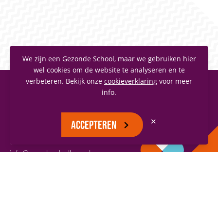
We zijn een Gezonde School, maar we gebruiken hier
wel cookies om de website te analyseren en te
verbeteren. Bekijk onze
cookieverklaring
voor meer
info.
MAASLANDCOLLEGE
Vianenstraat 1
✕
ACCEPTEREN
5342 AJ Oss
(0412) 66 70 70
info@maaslandcollege.nl