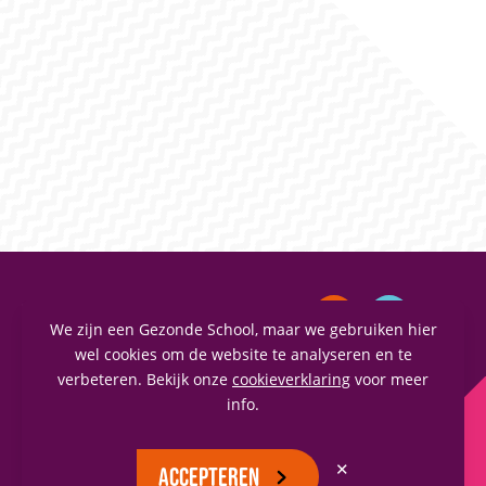
MAASLANDCOLLEGE
We zijn een Gezonde School, maar we gebruiken hier
Vianenstraat 1
wel cookies om de website te analyseren en te
verbeteren. Bekijk onze
cookieverklaring
voor meer
5342 AJ Oss
info.
(0412) 66 70 70
info@maaslandcollege.nl
✕
ACCEPTEREN