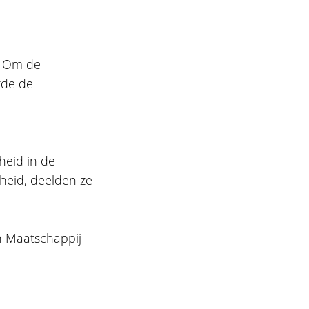
! Om de
rde de
heid in de
gheid, deelden ze
n Maatschappij
!