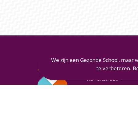
We zijn een Gezonde School, maar w
MAASLANDCOLLEGE
te verbeteren. B
Vianenstraat 1
5342 AJ Oss
(0412) 66 70 70
info@maaslandcolleg