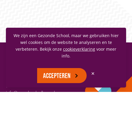
We zijn een Gezonde School, maar we gebruiken hier
wel cookies om de website te analyseren en te
verbeteren. Bekijk onze
cookieverklaring
voor meer
info.
MAASLANDCOLLEGE
Vianenstraat 1
✕
ACCEPTEREN
5342 AJ Oss
(0412) 66 70 70
info@maaslandcollege.nl