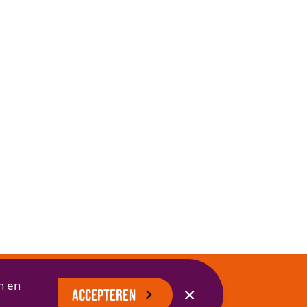
n en
✕
ACCEPTEREN