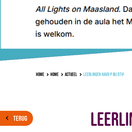
Home
Home
Actueel
Leerlingen Havo-P bij DTV!
Leerli
TERUG