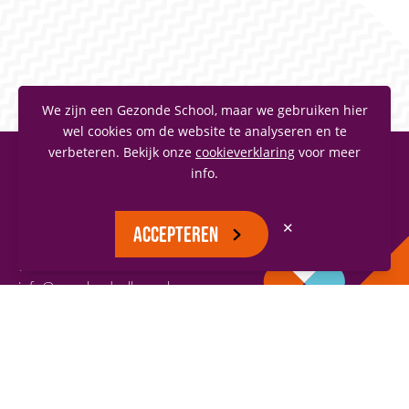
We zijn een Gezonde School, maar we gebruiken hier
wel cookies om de website te analyseren en te
verbeteren. Bekijk onze
cookieverklaring
voor meer
info.
MAASLANDCOLLEGE
Vianenstraat 1
✕
ACCEPTEREN
5342 AJ Oss
(0412) 66 70 70
info@maaslandcollege.nl