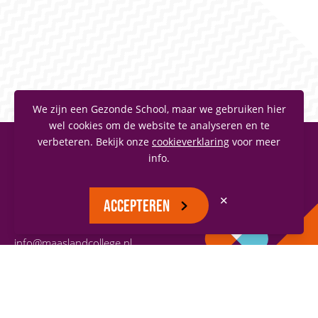
We zijn een Gezonde School, maar we gebruiken hier
wel cookies om de website te analyseren en te
verbeteren. Bekijk onze
cookieverklaring
voor meer
info.
MAASLANDCOLLEGE
Vianenstraat 1
✕
ACCEPTEREN
5342 AJ Oss
(0412) 66 70 70
info@maaslandcollege.nl